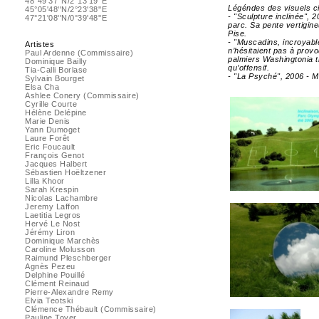
48°49'37''N/2°13'19''E
Légéndes des visuels c
45°05'48''N/2°23'38''E
- "Sculpture inclinée", 
47°21'08''N/0°39'48''E
parc. Sa pente vertigin
Pise.
- "Muscadins, incroyable
Artistes
n’hésitaient pas à provo
Paul Ardenne (Commissaire)
palmiers Washingtonia t
Dominique Bailly
qu’offensif.
Tia-Calli Borlase
- "La Psyché", 2006 - Mi
Sylvain Bourget
Elsa Cha
Ashlee Conery (Commissaire)
Cyrille Courte
Hélène Delépine
Marie Denis
Yann Dumoget
Laure Forêt
Eric Foucault
François Genot
Jacques Halbert
Sébastien Hoëltzener
Lilla Khoor
Sarah Krespin
Nicolas Lachambre
Jeremy Laffon
Laetitia Legros
Hervé Le Nost
Jérémy Liron
Dominique Marchès
Caroline Molusson
Raimund Pleschberger
Agnès Pezeu
Delphine Pouillé
Clément Reinaud
Pierre-Alexandre Remy
Elvia Teotski
Clémence Thébault (Commissaire)
Pauline Toyer