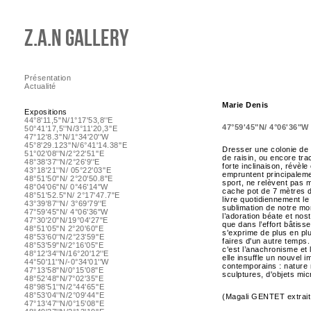
Z.A.N Gallery
Présentation
Actualité
Marie Denis
Expositions
44°8'11,5''N/1°17'53,8''E
47°59'45"N/ 4°06'36"W
50°41'17,5''N/3°11'20,3''E
47°12'8.3''N/1°34'20''W
45°8'29.123''N/6°41'14.38''E
Dresser une colonie de 
51°02'08''N/2°22'51''E
de raisin, ou encore tra
48°38'37''N/2°26'9''E
forte inclinaison, révèl
43°18'21''N/ 05°22'03''E
empruntent principaleme
48°51'50"N/ 2°20'50.8"E
sport, ne relèvent pas 
48°04'06"N/ 0°46'14"W
cache pot de 7 mètres de
48°51'52.5"N/ 2°17'47.7"E
livre quotidiennement le
43°39'87''N/ 3°69'79''E
sublimation de notre mo
47°59'45"N/ 4°06'36"W
l’adoration béate et no
47°30'20"N/19°04'27"E
que dans l’effort bâtisse
48°51'05"N 2°20'60"E
s'exprime de plus en plu
48°53'60''N/2°23'59''E
faires d'un autre temps
48°53'59"N/2°16'05"E
c'est l’anachronisme et 
48°12'34''N/16°20'12''E
elle insuffle un nouvel 
44°50'11''N/-0°34'01''W
contemporains : nature m
47°13'58"N/0°15'08"E
sculptures, d'objets mic
48°52'48"N/7°02'35"E
48°98'51''N/2°44'65''E
48°53'04''N/2°09'44''E
(Magali GENTET extrait
47°13'47''N/0°15'08''E